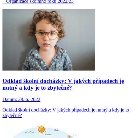
Organizace školního roku 2022/23
Odklad školní docházky: V jakých případech je
nutný a kdy je to zbytečné?
Datum:
28. 6. 2022
Odklad školní docházky: V jakých případech je nutný a kdy je to
zbytečné?