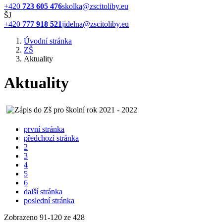
+420
723 605 476
skolka@zscitoliby.eu
ŠJ
+420
777 918 521
jidelna@zscitoliby.eu
Úvodní stránka
ZŠ
Aktuality
Aktuality
první stránka
předchozí stránka
2
3
4
5
6
další stránka
poslední stránka
Zobrazeno
91
-
120
ze 428