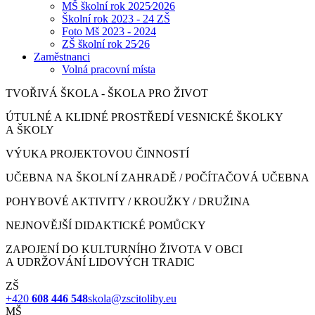
MŠ školní rok 2025⁄2026
Školní rok 2023 - 24 ZŠ
Foto Mš 2023 - 2024
ZŠ školní rok 25⁄26
Zaměstnanci
Volná pracovní místa
TVOŘIVÁ ŠKOLA - ŠKOLA PRO ŽIVOT
ÚTULNÉ A KLIDNÉ PROSTŘEDÍ VESNICKÉ ŠKOLKY
A ŠKOLY
VÝUKA PROJEKTOVOU ČINNOSTÍ
UČEBNA NA ŠKOLNÍ ZAHRADĚ / POČÍTAČOVÁ UČEBNA
POHYBOVÉ AKTIVITY / KROUŽKY / DRUŽINA
NEJNOVĚJŠÍ DIDAKTICKÉ POMŮCKY
ZAPOJENÍ DO KULTURNÍHO ŽIVOTA V OBCI
A UDRŽOVÁNÍ LIDOVÝCH TRADIC
ZŠ
+420
608 446 548
skola@zscitoliby.eu
MŠ