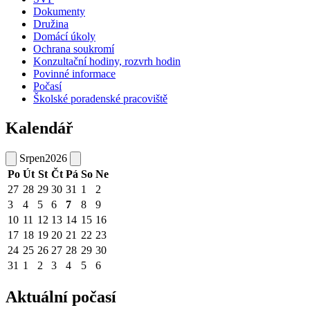
ŠVP
Dokumenty
Družina
Domácí úkoly
Ochrana soukromí
Konzultační hodiny, rozvrh hodin
Povinné informace
Počasí
Školské poradenské pracoviště
Kalendář
Srpen
2026
Po
Út
St
Čt
Pá
So
Ne
27
28
29
30
31
1
2
3
4
5
6
7
8
9
10
11
12
13
14
15
16
17
18
19
20
21
22
23
24
25
26
27
28
29
30
31
1
2
3
4
5
6
Aktuální počasí