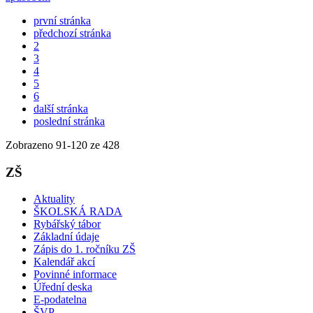
způsobem
první stránka
předchozí stránka
2
3
4
5
6
další stránka
poslední stránka
Zobrazeno
91
-
120
ze 428
ZŠ
Aktuality
ŠKOLSKÁ RADA
Rybářský tábor
Základní údaje
Zápis do 1. ročníku ZŠ
Kalendář akcí
Povinné informace
Úřední deska
E-podatelna