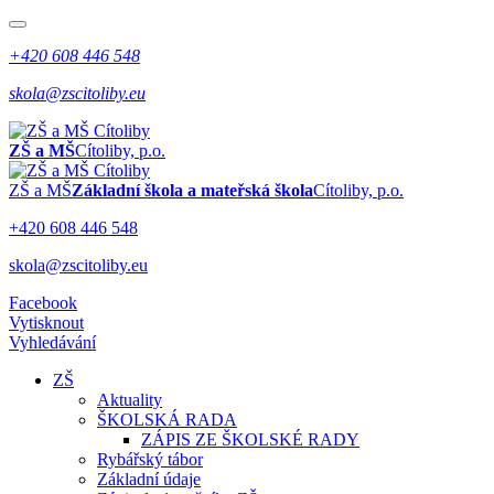
+420 608 446 548
skola@zscitoliby.eu
ZŠ a MŠ
Cítoliby, p.o.
ZŠ a MŠ
Základní škola a mateřská škola
Cítoliby, p.o.
+420 608 446 548
skola@zscitoliby.eu
Facebook
Vytisknout
Vyhledávání
ZŠ
Aktuality
ŠKOLSKÁ RADA
ZÁPIS ZE ŠKOLSKÉ RADY
Rybářský tábor
Základní údaje