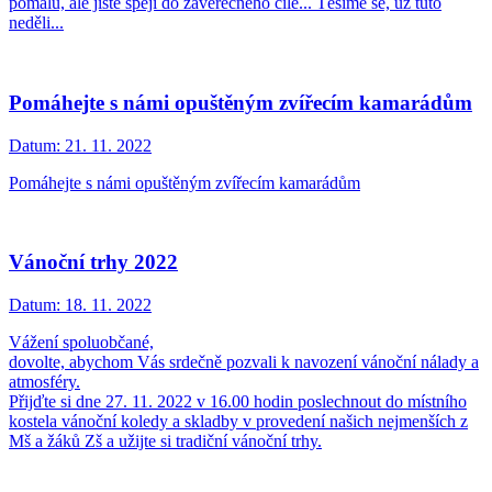
pomalu, ale jistě spějí do závěrečného cíle... Těšíme se, už tuto
neděli...
Pomáhejte s námi opuštěným zvířecím kamarádům
Datum:
21. 11. 2022
Pomáhejte s námi opuštěným zvířecím kamarádům
Vánoční trhy 2022
Datum:
18. 11. 2022
Vážení spoluobčané,
dovolte, abychom Vás srdečně pozvali k navození vánoční nálady a
atmosféry.
Přijďte si dne 27. 11. 2022 v 16.00 hodin poslechnout do místního
kostela vánoční koledy a skladby v provedení našich nejmenších z
Mš a žáků Zš a užijte si tradiční vánoční trhy.