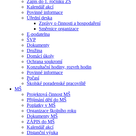
Zápis do 1. ročníku ZŠ
Kalendář akcí
Povinné informace
Úřední deska
Zprávy o činnosti a hospodaření
Směrnice organizace
E-podatelna
ŠVP
Dokumenty
Družina
Domácí úkoly
Ochrana soukromí
Konzultační hodiny, rozvrh hodin
Povinné informace
Počasí
Školské poradenské pracoviště
MŠ
Projektová činnost MŠ
Přijímání dětí do MŠ
Poplatky v MŠ
Organizace školního roku
Dokumenty MŠ
ZÁPIS do MŠ
Kalendář akcí
Distanční výuka