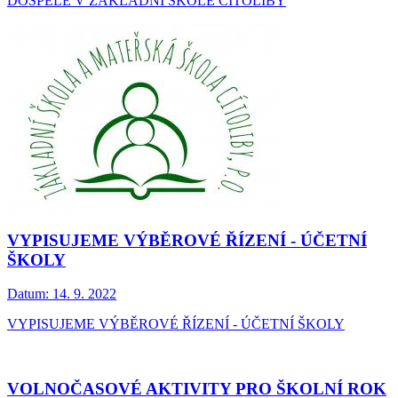
DOSPĚLÉ V ZÁKLADNÍ ŠKOLE CÍTOLIBY
VYPISUJEME VÝBĚROVÉ ŘÍZENÍ - ÚČETNÍ
ŠKOLY
Datum:
14. 9. 2022
VYPISUJEME VÝBĚROVÉ ŘÍZENÍ - ÚČETNÍ ŠKOLY
VOLNOČASOVÉ AKTIVITY PRO ŠKOLNÍ ROK