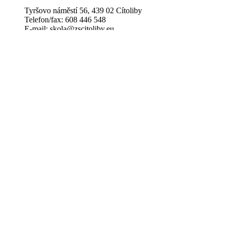
Adresa ZŠ
Tyršovo náměstí 56, 439 02 Cítoliby
Telefon/fax: 608 446 548
E-mail: skola@zscitoliby.eu
Adresa MŠ
Boženy Němcové 349, 439 02 Cítoliby
Telefon: 723 605 476
E-mail: skolka@zscitoliby.eu
Odkazy
Úřední deska
Volná místa
GDPR