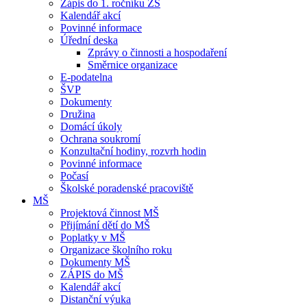
Zápis do 1. ročníku ZŠ
Kalendář akcí
Povinné informace
Úřední deska
Zprávy o činnosti a hospodaření
Směrnice organizace
E-podatelna
ŠVP
Dokumenty
Družina
Domácí úkoly
Ochrana soukromí
Konzultační hodiny, rozvrh hodin
Povinné informace
Počasí
Školské poradenské pracoviště
MŠ
Projektová činnost MŠ
Přijímání dětí do MŠ
Poplatky v MŠ
Organizace školního roku
Dokumenty MŠ
ZÁPIS do MŠ
Kalendář akcí
Distanční výuka