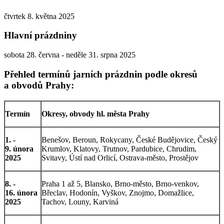
čtvrtek 8. května 2025
Hlavní prázdniny
sobota 28. června - neděle 31. srpna 2025
Přehled termínů jarních prázdnin podle okresů
a obvodů Prahy:
Termín
Okresy, obvody hl. města Prahy
1. -
Benešov, Beroun, Rokycany, České Budějovice, Český
9. února
Krumlov, Klatovy, Trutnov, Pardubice, Chrudim,
2025
Svitavy, Ústí nad Orlicí, Ostrava-město, Prostějov
8. -
Praha 1 až 5, Blansko, Brno-město, Brno-venkov,
16. února
Břeclav, Hodonín, Vyškov, Znojmo, Domažlice,
2025
Tachov, Louny, Karviná