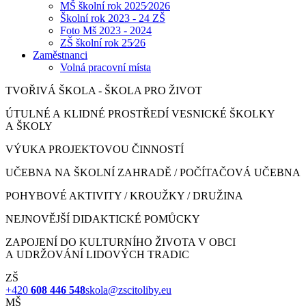
MŠ školní rok 2025⁄2026
Školní rok 2023 - 24 ZŠ
Foto Mš 2023 - 2024
ZŠ školní rok 25⁄26
Zaměstnanci
Volná pracovní místa
TVOŘIVÁ ŠKOLA - ŠKOLA PRO ŽIVOT
ÚTULNÉ A KLIDNÉ PROSTŘEDÍ VESNICKÉ ŠKOLKY
A ŠKOLY
VÝUKA PROJEKTOVOU ČINNOSTÍ
UČEBNA NA ŠKOLNÍ ZAHRADĚ / POČÍTAČOVÁ UČEBNA
POHYBOVÉ AKTIVITY / KROUŽKY / DRUŽINA
NEJNOVĚJŠÍ DIDAKTICKÉ POMŮCKY
ZAPOJENÍ DO KULTURNÍHO ŽIVOTA V OBCI
A UDRŽOVÁNÍ LIDOVÝCH TRADIC
ZŠ
+420
608 446 548
skola@zscitoliby.eu
MŠ