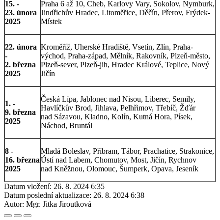
15. -
Praha 6 až 10, Cheb, Karlovy Vary, Sokolov, Nymburk,
23. února
Jindřichův Hradec, Litoměřice, Děčín, Přerov, Frýdek-
2025
Místek
22. února
Kroměříž, Uherské Hradiště, Vsetín, Zlín, Praha-
-
východ, Praha-západ, Mělník, Rakovník, Plzeň-město,
2. března
Plzeň-sever, Plzeň-jih, Hradec Králové, Teplice, Nový
2025
Jičín
Česká Lípa, Jablonec nad Nisou, Liberec, Semily,
1. -
Havlíčkův Brod, Jihlava, Pelhřimov, Třebíč, Žďár
9. března
nad Sázavou, Kladno, Kolín, Kutná Hora, Písek,
2025
Náchod, Bruntál
8 -
Mladá Boleslav, Příbram, Tábor, Prachatice, Strakonice,
16. března
Ústí nad Labem, Chomutov, Most, Jičín, Rychnov
2025
nad Kněžnou, Olomouc, Šumperk, Opava, Jeseník
Datum vložení:
26. 8. 2024 6:35
Datum poslední aktualizace:
26. 8. 2024 6:38
Autor:
Mgr. Jitka Jiroutková