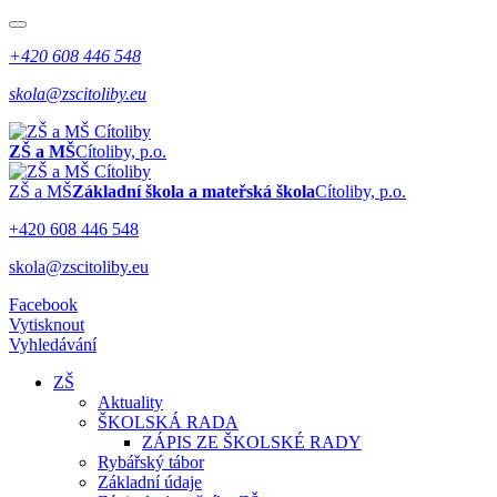
+420 608 446 548
skola@zscitoliby.eu
ZŠ a MŠ
Cítoliby, p.o.
ZŠ a MŠ
Základní škola a mateřská škola
Cítoliby, p.o.
+420 608 446 548
skola@zscitoliby.eu
Facebook
Vytisknout
Vyhledávání
ZŠ
Aktuality
ŠKOLSKÁ RADA
ZÁPIS ZE ŠKOLSKÉ RADY
Rybářský tábor
Základní údaje