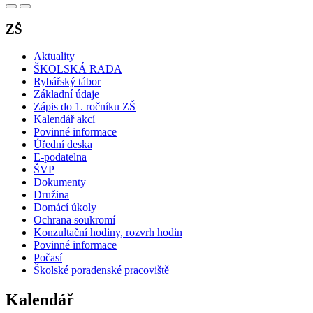
ZŠ
Aktuality
ŠKOLSKÁ RADA
Rybářský tábor
Základní údaje
Zápis do 1. ročníku ZŠ
Kalendář akcí
Povinné informace
Úřední deska
E-podatelna
ŠVP
Dokumenty
Družina
Domácí úkoly
Ochrana soukromí
Konzultační hodiny, rozvrh hodin
Povinné informace
Počasí
Školské poradenské pracoviště
Kalendář