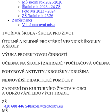
MŠ školní rok 2025⁄2026
Školní rok 2023 - 24 ZŠ
Foto Mš 2023 - 2024
ZŠ školní rok 25⁄26
Zaměstnanci
Volná pracovní místa
TVOŘIVÁ ŠKOLA - ŠKOLA PRO ŽIVOT
ÚTULNÉ A KLIDNÉ PROSTŘEDÍ VESNICKÉ ŠKOLKY
A ŠKOLY
VÝUKA PROJEKTOVOU ČINNOSTÍ
UČEBNA NA ŠKOLNÍ ZAHRADĚ / POČÍTAČOVÁ UČEBNA
POHYBOVÉ AKTIVITY / KROUŽKY / DRUŽINA
NEJNOVĚJŠÍ DIDAKTICKÉ POMŮCKY
ZAPOJENÍ DO KULTURNÍHO ŽIVOTA V OBCI
A UDRŽOVÁNÍ LIDOVÝCH TRADIC
ZŠ
+420
608 446 548
skola@zscitoliby.eu
MŠ