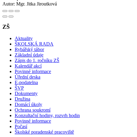
Autor:
Mgr. Jitka Jiroutková
ZŠ
Aktuality
ŠKOLSKÁ RADA
Rybářský tábor
Základní údaje
Zápis do 1. ročníku ZŠ
Kalendář akcí
Povinné informace
Úřední deska
E-podatelna
ŠVP
Dokumenty
Družina
Domácí úkoly
Ochrana soukromí
Konzultační hodiny, rozvrh hodin
Povinné informace
Počasí
Školské poradenské pracoviště