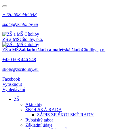
+420 608 446 548
skola@zscitoliby.eu
ZŠ a MŠ
Cítoliby, p.o.
ZŠ a MŠ
Základní škola a mateřská škola
Cítoliby, p.o.
+420 608 446 548
skola@zscitoliby.eu
Facebook
Vytisknout
Vyhledávání
ZŠ
Aktuality
ŠKOLSKÁ RADA
ZÁPIS ZE ŠKOLSKÉ RADY
Rybářský tábor
Základní údaje