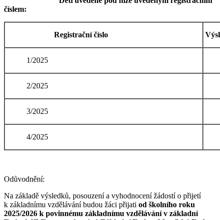
Děti uvedené pod níže uvedeným registračním
číslem:
Registrační číslo
Výsl
1/2025
Př
2/2025
Př
3/2025
Př
4/2025
Př
Odůvodnění:
Na základě výsledků, posouzení a vyhodnocení žádostí o přijetí
k základnímu vzdělávání budou žáci přijati
od školního roku
2025/2026
k povinnému základnímu vzdělávání v základní