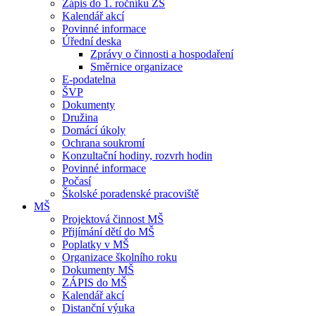
Zápis do 1. ročníku ZŠ
Kalendář akcí
Povinné informace
Úřední deska
Zprávy o činnosti a hospodaření
Směrnice organizace
E-podatelna
ŠVP
Dokumenty
Družina
Domácí úkoly
Ochrana soukromí
Konzultační hodiny, rozvrh hodin
Povinné informace
Počasí
Školské poradenské pracoviště
MŠ
Projektová činnost MŠ
Přijímání dětí do MŠ
Poplatky v MŠ
Organizace školního roku
Dokumenty MŠ
ZÁPIS do MŠ
Kalendář akcí
Distanční výuka