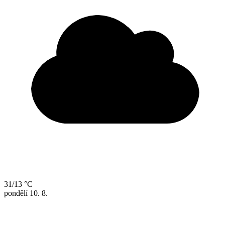
31/13 °C
pondělí
10. 8.