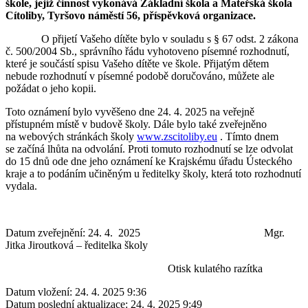
škole, jejíž činnost vykonává
Základ
ní škola a Mateřská škola
Cítoliby, Tyršovo náměstí 56,
příspěvková organizace.
O přijetí Vašeho dítěte bylo v souladu s § 67 odst. 2 zákona
č. 500/2004 Sb., správního řádu vyhotoveno písemné rozhodnutí,
které je součástí spisu Vašeho dítěte ve škole. Přijatým dětem
nebude rozhodnutí v písemné podobě doručováno, můžete ale
požádat o jeho kopii.
Toto oznámení bylo vyvěšeno dne 24. 4. 2025 na veřejně
přístupném místě v budově školy. Dále bylo také zveřejněno
na webových stránkách školy
www.zscitoliby.eu
. Tímto dnem
se začíná lhůta na odvolání. Proti tomuto rozhodnutí se lze odvolat
do 15 dnů ode dne jeho oznámení ke Krajskému úřadu Ústeckého
kraje a to podáním učiněným u ředitelky školy, která toto rozhodnutí
vydala.
Datum zveřejnění: 24. 4. 2025 Mgr.
Jitka Jiroutková – ředitelka školy
Otisk kulatého razítka
Datum vložení:
24. 4. 2025 9:36
Datum poslední aktualizace:
24. 4. 2025 9:49