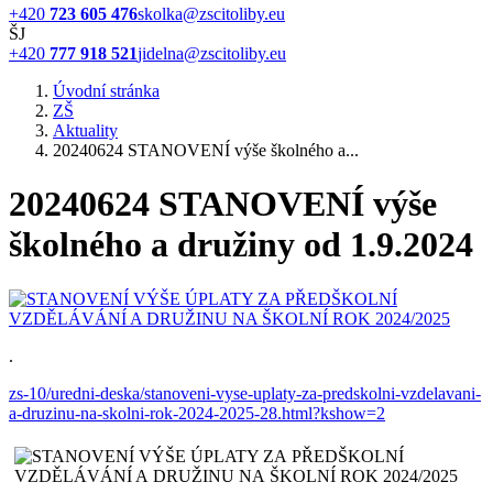
+420
723 605 476
skolka@zscitoliby.eu
ŠJ
+420
777 918 521
jidelna@zscitoliby.eu
Úvodní stránka
ZŠ
Aktuality
20240624 STANOVENÍ výše školného a...
20240624 STANOVENÍ výše
školného a družiny od 1.9.2024
.
zs-10/uredni-deska/stanoveni-vyse-uplaty-za-predskolni-vzdelavani-
a-druzinu-na-skolni-rok-2024-2025-28.html?kshow=2