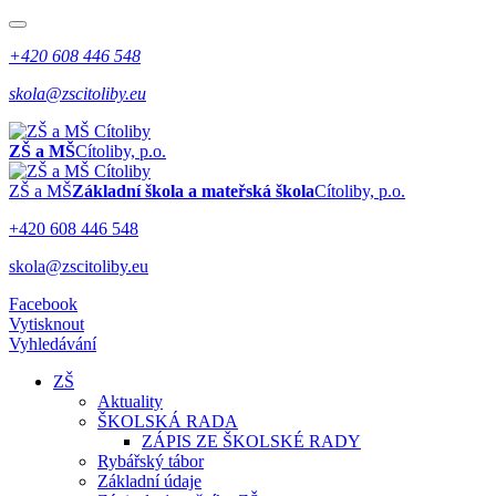
+420 608 446 548
skola@zscitoliby.eu
ZŠ a MŠ
Cítoliby, p.o.
ZŠ a MŠ
Základní škola a mateřská škola
Cítoliby, p.o.
+420 608 446 548
skola@zscitoliby.eu
Facebook
Vytisknout
Vyhledávání
ZŠ
Aktuality
ŠKOLSKÁ RADA
ZÁPIS ZE ŠKOLSKÉ RADY
Rybářský tábor
Základní údaje