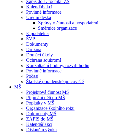
Zápis do 1. ročníku ZŠ
Kalendář akcí
Povinné informace
Úřední deska
Zprávy o činnosti a hospodaření
Směrnice organizace
E-podatelna
ŠVP
Dokumenty
Družina
Domácí úkoly
Ochrana soukromí
Konzultační hodiny, rozvrh hodin
Povinné informace
Počasí
Školské poradenské pracoviště
MŠ
Projektová činnost MŠ
Přijímání dětí do MŠ
Poplatky v MŠ
Organizace školního roku
Dokumenty MŠ
ZÁPIS do MŠ
Kalendář akcí
Distanční výuka