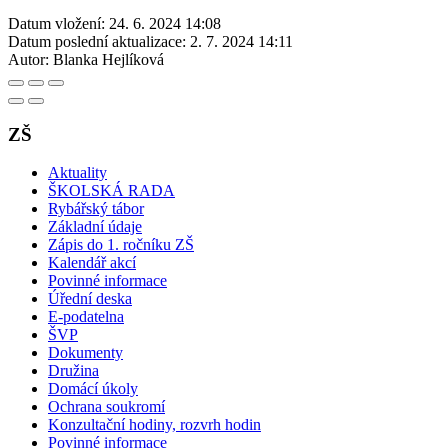
Datum vložení:
24. 6. 2024 14:08
Datum poslední aktualizace:
2. 7. 2024 14:11
Autor:
Blanka Hejlíková
ZŠ
Aktuality
ŠKOLSKÁ RADA
Rybářský tábor
Základní údaje
Zápis do 1. ročníku ZŠ
Kalendář akcí
Povinné informace
Úřední deska
E-podatelna
ŠVP
Dokumenty
Družina
Domácí úkoly
Ochrana soukromí
Konzultační hodiny, rozvrh hodin
Povinné informace