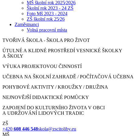
MŠ školní rok 2025⁄2026
Školní rok 2023 - 24 ZŠ
Foto Mš 2023 - 2024
ZŠ školní rok 25⁄26
Zaměstnanci
Volná pracovní místa
TVOŘIVÁ ŠKOLA - ŠKOLA PRO ŽIVOT
ÚTULNÉ A KLIDNÉ PROSTŘEDÍ VESNICKÉ ŠKOLKY
A ŠKOLY
VÝUKA PROJEKTOVOU ČINNOSTÍ
UČEBNA NA ŠKOLNÍ ZAHRADĚ / POČÍTAČOVÁ UČEBNA
POHYBOVÉ AKTIVITY / KROUŽKY / DRUŽINA
NEJNOVĚJŠÍ DIDAKTICKÉ POMŮCKY
ZAPOJENÍ DO KULTURNÍHO ŽIVOTA V OBCI
A UDRŽOVÁNÍ LIDOVÝCH TRADIC
ZŠ
+420
608 446 548
skola@zscitoliby.eu
MŠ