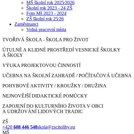
MŠ školní rok 2025⁄2026
Školní rok 2023 - 24 ZŠ
Foto Mš 2023 - 2024
ZŠ školní rok 25⁄26
Zaměstnanci
Volná pracovní místa
TVOŘIVÁ ŠKOLA - ŠKOLA PRO ŽIVOT
ÚTULNÉ A KLIDNÉ PROSTŘEDÍ VESNICKÉ ŠKOLKY
A ŠKOLY
VÝUKA PROJEKTOVOU ČINNOSTÍ
UČEBNA NA ŠKOLNÍ ZAHRADĚ / POČÍTAČOVÁ UČEBNA
POHYBOVÉ AKTIVITY / KROUŽKY / DRUŽINA
NEJNOVĚJŠÍ DIDAKTICKÉ POMŮCKY
ZAPOJENÍ DO KULTURNÍHO ŽIVOTA V OBCI
A UDRŽOVÁNÍ LIDOVÝCH TRADIC
ZŠ
+420
608 446 548
skola@zscitoliby.eu
MŠ