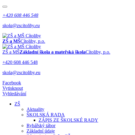
+420 608 446 548
skola@zscitoliby.eu
ZŠ a MŠ
Cítoliby, p.o.
ZŠ a MŠ
Základní škola a mateřská škola
Cítoliby, p.o.
+420 608 446 548
skola@zscitoliby.eu
Facebook
Vytisknout
Vyhledávání
ZŠ
Aktuality
ŠKOLSKÁ RADA
ZÁPIS ZE ŠKOLSKÉ RADY
Rybářský tábor
Základní údaje