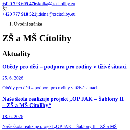
+420
723 605 476
skolka@zscitoliby.eu
ŠJ
+420
777 918 521
jidelna@zscitoliby.eu
Úvodní stránka
ZŠ a MŠ Cítoliby
Aktuality
Obědy pro děti – podpora pro rodiny v tíživé situaci
25. 6.
2026
Obědy pro děti – podpora pro rodiny v tíživé situaci
Naše škola realizuje projekt „OP JAK – Šablony II
– ZŠ a MŠ Cítoliby“
18. 6.
2026
Naše škola realizuje projekt „OP JAK – Šablony II – ZŠ a MŠ