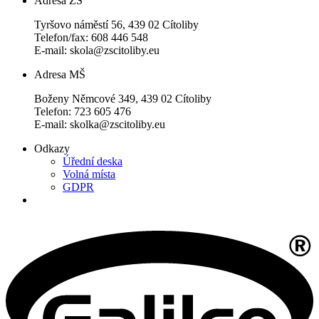
Adresa ZŠ
Tyršovo náměstí 56, 439 02 Cítoliby
Telefon/fax: 608 446 548
E-mail: skola@zscitoliby.eu
Adresa MŠ
Boženy Němcové 349, 439 02 Cítoliby
Telefon: 723 605 476
E-mail: skolka@zscitoliby.eu
Odkazy
Úřední deska
Volná místa
GDPR