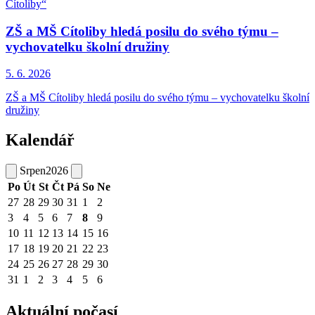
Cítoliby“
ZŠ a MŠ Cítoliby hledá posilu do svého týmu –
vychovatelku školní družiny
5. 6.
2026
ZŠ a MŠ Cítoliby hledá posilu do svého týmu – vychovatelku školní
družiny
Kalendář
Srpen
2026
Po
Út
St
Čt
Pá
So
Ne
27
28
29
30
31
1
2
3
4
5
6
7
8
9
10
11
12
13
14
15
16
17
18
19
20
21
22
23
24
25
26
27
28
29
30
31
1
2
3
4
5
6
Aktuální počasí