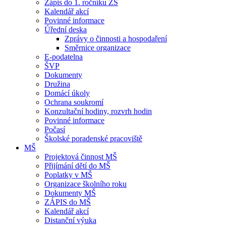
Zápis do 1. ročníku ZŠ
Kalendář akcí
Povinné informace
Úřední deska
Zprávy o činnosti a hospodaření
Směrnice organizace
E-podatelna
ŠVP
Dokumenty
Družina
Domácí úkoly
Ochrana soukromí
Konzultační hodiny, rozvrh hodin
Povinné informace
Počasí
Školské poradenské pracoviště
MŠ
Projektová činnost MŠ
Přijímání dětí do MŠ
Poplatky v MŠ
Organizace školního roku
Dokumenty MŠ
ZÁPIS do MŠ
Kalendář akcí
Distanční výuka