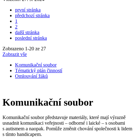
první stránka
předchozí stránka
1
2
další stránka
poslední stránka
Zobrazeno
1
-
20
ze 27
Zobrazit vše
Komunikační soubor
Tématický plán činností
Omlouvání žáků
Komunikační soubor
Komunikační soubor představuje materiály, které mají výrazně
usnadnit komunikaci veřejnosti – odborné i laické – s osobami
s autismem a naopak. Pomůže změnit chování společnosti k lidem
s tímto handicapem.