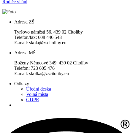
Rodiče vítáni
Adresa ZŠ
Tyršovo náměstí 56, 439 02 Cítoliby
Telefon/fax: 608 446 548
E-mail: skola@zscitoliby.eu
Adresa MŠ
Boženy Němcové 349, 439 02 Cítoliby
Telefon: 723 605 476
E-mail: skolka@zscitoliby.eu
Odkazy
Úřední deska
Volná místa
GDPR