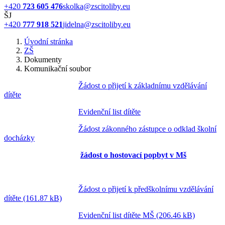
+420
723 605 476
skolka@zscitoliby.eu
ŠJ
+420
777 918 521
jidelna@zscitoliby.eu
Úvodní stránka
ZŠ
Dokumenty
Komunikační soubor
Žádost o přijetí k základnímu vzdělávání
dítěte
Evidenční list dítěte
Žádost zákonného zástupce o odklad školní
docházky
žádost o hostovací popbyt v Mš
Žádost o přijetí k předškolnímu vzdělávání
dítěte (161.87 kB)
Evidenční list dítěte MŠ (206.46 kB)