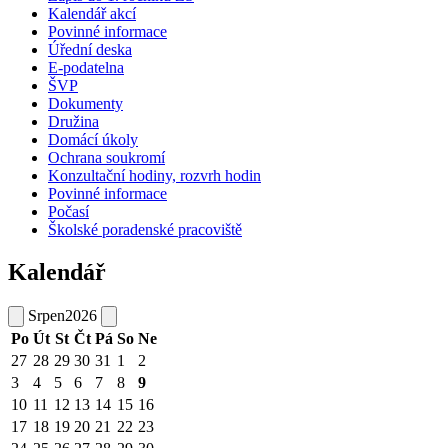
Kalendář akcí
Povinné informace
Úřední deska
E-podatelna
ŠVP
Dokumenty
Družina
Domácí úkoly
Ochrana soukromí
Konzultační hodiny, rozvrh hodin
Povinné informace
Počasí
Školské poradenské pracoviště
Kalendář
Srpen
2026
Po
Út
St
Čt
Pá
So
Ne
27
28
29
30
31
1
2
3
4
5
6
7
8
9
10
11
12
13
14
15
16
17
18
19
20
21
22
23