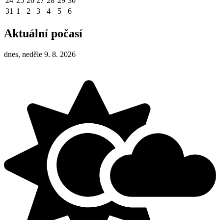
24
25
26
27
28
29
30
31
1
2
3
4
5
6
Aktuální počasí
dnes, neděle 9. 8. 2026