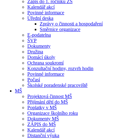
Zápis do 1. ročníku ZŠ
Kalendář akcí
Povinné informace
Úřední deska
Zprávy o činnosti a hospodaření
Směrnice organizace
E-podatelna
ŠVP
Dokumenty
Družina
Domácí úkoly
Ochrana soukromí
Konzultační hodiny, rozvrh hodin
Povinné informace
Počasí
Školské poradenské pracoviště
MŠ
Projektová činnost MŠ
Přijímání dětí do MŠ
Poplatky v MŠ
Organizace školního roku
Dokumenty MŠ
ZÁPIS do MŠ
Kalendář akcí
Distanční výuka