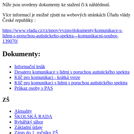
Níže jsou uvedeny dokumenty ke stažení či k náhlédnutí.
Více informací je možné zjistit na webových stránkách Úřadu vlády
České republiky :
https://www.vlada.cz/cz/ppov/vvzpo/dokumenty/komunikace-s-
lidmi-s-poruchou-autistickeho-spektra---komunikacni-soubor-
139070/
Dokumenty:
Informační leták
Desatero komunikace s lidmi s poruchou autistického spektra
Klíč pro komunikaci - krátká verze
Klíč pro komunikaci s lidmi s poruchou autistického spektra
Průkaz osoby s PAS
ZŠ
Aktuality
ŠKOLSKÁ RADA
Rybářský tábor
Základní údaje
Zápis do 1. ročníku ZŠ