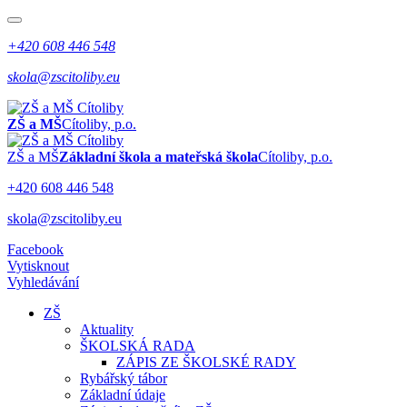
+420 608 446 548
skola@zscitoliby.eu
ZŠ a MŠ
Cítoliby, p.o.
ZŠ a MŠ
Základní škola a mateřská škola
Cítoliby, p.o.
+420 608 446 548
skola@zscitoliby.eu
Facebook
Vytisknout
Vyhledávání
ZŠ
Aktuality
ŠKOLSKÁ RADA
ZÁPIS ZE ŠKOLSKÉ RADY
Rybářský tábor
Základní údaje