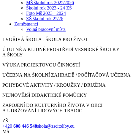
MŠ školní rok 2025⁄2026
Školní rok 2023 - 24 ZŠ
Foto Mš 2023 - 2024
ZŠ školní rok 25⁄26
Zaměstnanci
Volná pracovní místa
TVOŘIVÁ ŠKOLA - ŠKOLA PRO ŽIVOT
ÚTULNÉ A KLIDNÉ PROSTŘEDÍ VESNICKÉ ŠKOLKY
A ŠKOLY
VÝUKA PROJEKTOVOU ČINNOSTÍ
UČEBNA NA ŠKOLNÍ ZAHRADĚ / POČÍTAČOVÁ UČEBNA
POHYBOVÉ AKTIVITY / KROUŽKY / DRUŽINA
NEJNOVĚJŠÍ DIDAKTICKÉ POMŮCKY
ZAPOJENÍ DO KULTURNÍHO ŽIVOTA V OBCI
A UDRŽOVÁNÍ LIDOVÝCH TRADIC
ZŠ
+420
608 446 548
skola@zscitoliby.eu
MŠ