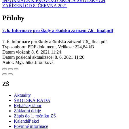
INFORMACE K PROVOZU ŠKOL A ŠKOLSKÝCH
ZAŘÍZENÍ OD 8. ČERVNA 2021
Přílohy
7. 6. Informace pro školy a školská zařízení 7.6_ final.pdf
7. 6. Informace pro školy a školská zařízení 7.6_ final.pdf
Typ souboru: PDF dokument, Velikost: 224,84 kB
Datum vložení:
8. 6. 2021 11:24
Datum poslední aktualizace:
8. 6. 2021 11:26
Autor:
Mgr. Jitka Jiroutková
ZŠ
Aktuality
ŠKOLSKÁ RADA
Rybářský tábor
Základní údaje
Zápis do 1. ročníku ZŠ
Kalendář akcí
Povinné informace