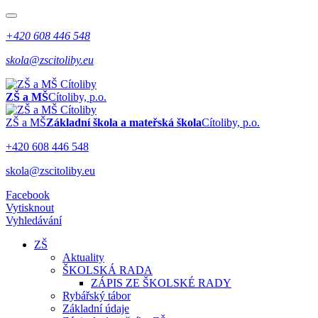
+420 608 446 548
skola@zscitoliby.eu
ZŠ a MŠ
Cítoliby, p.o.
ZŠ a MŠ
Základní škola a mateřská škola
Cítoliby, p.o.
+420 608 446 548
skola@zscitoliby.eu
Facebook
Vytisknout
Vyhledávání
ZŠ
Aktuality
ŠKOLSKÁ RADA
ZÁPIS ZE ŠKOLSKÉ RADY
Rybářský tábor
Základní údaje