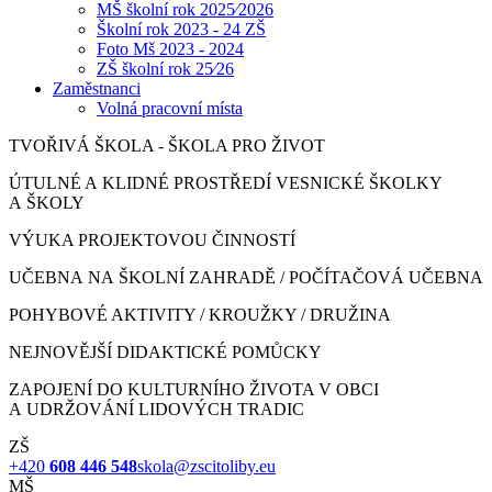
MŠ školní rok 2025⁄2026
Školní rok 2023 - 24 ZŠ
Foto Mš 2023 - 2024
ZŠ školní rok 25⁄26
Zaměstnanci
Volná pracovní místa
TVOŘIVÁ ŠKOLA - ŠKOLA PRO ŽIVOT
ÚTULNÉ A KLIDNÉ PROSTŘEDÍ VESNICKÉ ŠKOLKY
A ŠKOLY
VÝUKA PROJEKTOVOU ČINNOSTÍ
UČEBNA NA ŠKOLNÍ ZAHRADĚ / POČÍTAČOVÁ UČEBNA
POHYBOVÉ AKTIVITY / KROUŽKY / DRUŽINA
NEJNOVĚJŠÍ DIDAKTICKÉ POMŮCKY
ZAPOJENÍ DO KULTURNÍHO ŽIVOTA V OBCI
A UDRŽOVÁNÍ LIDOVÝCH TRADIC
ZŠ
+420
608 446 548
skola@zscitoliby.eu
MŠ