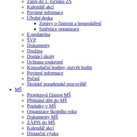
Zápis do 1. ročníku ZŠ
Kalendář akcí
Povinné informace
Úřední deska
Zprávy o činnosti a hospodaření
Směrnice organizace
E-podatelna
ŠVP
Dokumenty
Družina
Domácí úkoly
Ochrana soukromí
Konzultační hodiny, rozvrh hodin
Povinné informace
Počasí
Školské poradenské pracoviště
MŠ
Projektová činnost MŠ
Přijímání dětí do MŠ
Poplatky v MŠ
Organizace školního roku
Dokumenty MŠ
ZÁPIS do MŠ
Kalendář akcí
Distanční výuka