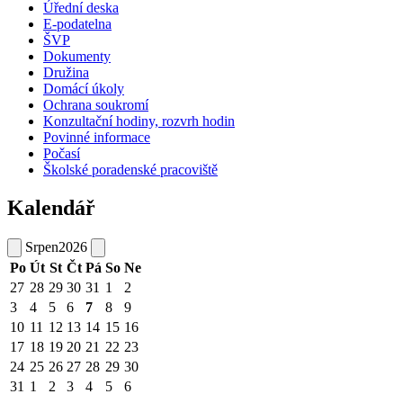
Úřední deska
E-podatelna
ŠVP
Dokumenty
Družina
Domácí úkoly
Ochrana soukromí
Konzultační hodiny, rozvrh hodin
Povinné informace
Počasí
Školské poradenské pracoviště
Kalendář
Srpen
2026
Po
Út
St
Čt
Pá
So
Ne
27
28
29
30
31
1
2
3
4
5
6
7
8
9
10
11
12
13
14
15
16
17
18
19
20
21
22
23
24
25
26
27
28
29
30
31
1
2
3
4
5
6