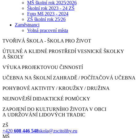
MŠ školní rok 2025⁄2026
Školní rok 2023 - 24 ZŠ
Foto Mš 2023 - 2024
ZŠ školní rok 25⁄26
Zaměstnanci
Volná pracovní místa
TVOŘIVÁ ŠKOLA - ŠKOLA PRO ŽIVOT
ÚTULNÉ A KLIDNÉ PROSTŘEDÍ VESNICKÉ ŠKOLKY
A ŠKOLY
VÝUKA PROJEKTOVOU ČINNOSTÍ
UČEBNA NA ŠKOLNÍ ZAHRADĚ / POČÍTAČOVÁ UČEBNA
POHYBOVÉ AKTIVITY / KROUŽKY / DRUŽINA
NEJNOVĚJŠÍ DIDAKTICKÉ POMŮCKY
ZAPOJENÍ DO KULTURNÍHO ŽIVOTA V OBCI
A UDRŽOVÁNÍ LIDOVÝCH TRADIC
ZŠ
+420
608 446 548
skola@zscitoliby.eu
MŠ