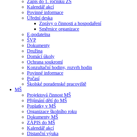
Zápis do 1. ročníku ZŠ
Kalendář akcí
Povinné informace
Úřední deska
Zprávy o činnosti a hospodaření
Směrnice organizace
E-podatelna
ŠVP
Dokumenty
Družina
Domácí úkoly
Ochrana soukromí
Konzultační hodiny, rozvrh hodin
Povinné informace
Počasí
Školské poradenské pracoviště
MŠ
Projektová činnost MŠ
Přijímání dětí do MŠ
Poplatky v MŠ
Organizace školního roku
Dokumenty MŠ
ZÁPIS do MŠ
Kalendář akcí
Distanční výuka