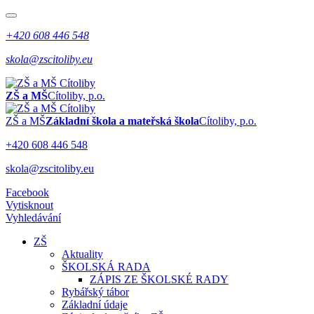
+420 608 446 548
skola@zscitoliby.eu
ZŠ a MŠ
Cítoliby, p.o.
ZŠ a MŠ
Základní škola a mateřská škola
Cítoliby, p.o.
+420 608 446 548
skola@zscitoliby.eu
Facebook
Vytisknout
Vyhledávání
ZŠ
Aktuality
ŠKOLSKÁ RADA
ZÁPIS ZE ŠKOLSKÉ RADY
Rybářský tábor
Základní údaje