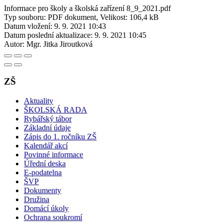
Informace pro školy a školská zařízení 8_9_2021.pdf
Typ souboru: PDF dokument, Velikost: 106,4 kB
Datum vložení:
9. 9. 2021 10:43
Datum poslední aktualizace:
9. 9. 2021 10:45
Autor:
Mgr. Jitka Jiroutková
ZŠ
Aktuality
ŠKOLSKÁ RADA
Rybářský tábor
Základní údaje
Zápis do 1. ročníku ZŠ
Kalendář akcí
Povinné informace
Úřední deska
E-podatelna
ŠVP
Dokumenty
Družina
Domácí úkoly
Ochrana soukromí