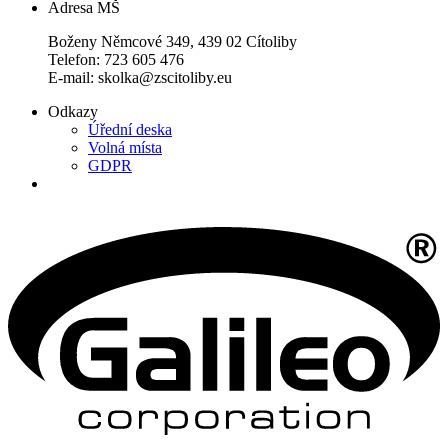
Adresa MŠ
Boženy Němcové 349, 439 02 Cítoliby
Telefon: 723 605 476
E-mail: skolka@zscitoliby.eu
Odkazy
Úřední deska
Volná místa
GDPR