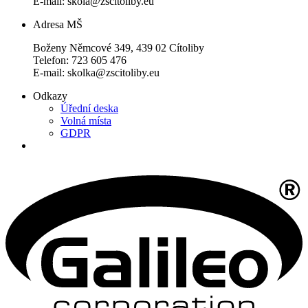
E-mail: skola@zscitoliby.eu
Adresa MŠ
Boženy Němcové 349, 439 02 Cítoliby
Telefon: 723 605 476
E-mail: skolka@zscitoliby.eu
Odkazy
Úřední deska
Volná místa
GDPR