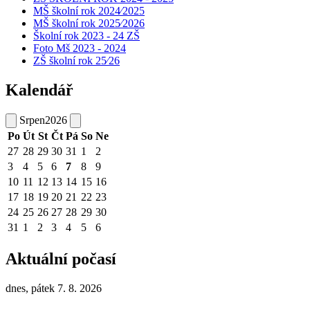
MŠ školní rok 2024⁄2025
MŠ školní rok 2025⁄2026
Školní rok 2023 - 24 ZŠ
Foto Mš 2023 - 2024
ZŠ školní rok 25⁄26
Kalendář
Srpen
2026
Po
Út
St
Čt
Pá
So
Ne
27
28
29
30
31
1
2
3
4
5
6
7
8
9
10
11
12
13
14
15
16
17
18
19
20
21
22
23
24
25
26
27
28
29
30
31
1
2
3
4
5
6
Aktuální počasí
dnes, pátek 7. 8. 2026