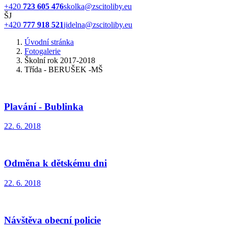
+420
723 605 476
skolka@zscitoliby.eu
ŠJ
+420
777 918 521
jidelna@zscitoliby.eu
Úvodní stránka
Fotogalerie
Školní rok 2017-2018
Třída - BERUŠEK -MŠ
Plavání - Bublinka
22. 6. 2018
Odměna k dětskému dni
22. 6. 2018
Návštěva obecní policie