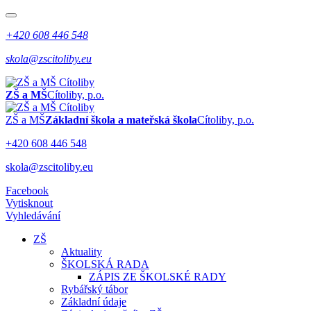
+420 608 446 548
skola@zscitoliby.eu
ZŠ a MŠ
Cítoliby, p.o.
ZŠ a MŠ
Základní škola a mateřská škola
Cítoliby, p.o.
+420 608 446 548
skola@zscitoliby.eu
Facebook
Vytisknout
Vyhledávání
ZŠ
Aktuality
ŠKOLSKÁ RADA
ZÁPIS ZE ŠKOLSKÉ RADY
Rybářský tábor
Základní údaje