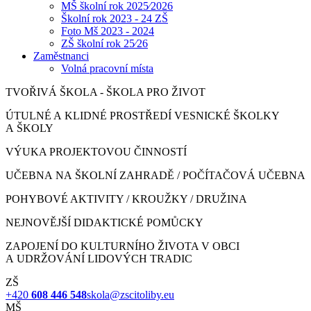
MŠ školní rok 2025⁄2026
Školní rok 2023 - 24 ZŠ
Foto Mš 2023 - 2024
ZŠ školní rok 25⁄26
Zaměstnanci
Volná pracovní místa
TVOŘIVÁ ŠKOLA - ŠKOLA PRO ŽIVOT
ÚTULNÉ A KLIDNÉ PROSTŘEDÍ VESNICKÉ ŠKOLKY
A ŠKOLY
VÝUKA PROJEKTOVOU ČINNOSTÍ
UČEBNA NA ŠKOLNÍ ZAHRADĚ / POČÍTAČOVÁ UČEBNA
POHYBOVÉ AKTIVITY / KROUŽKY / DRUŽINA
NEJNOVĚJŠÍ DIDAKTICKÉ POMŮCKY
ZAPOJENÍ DO KULTURNÍHO ŽIVOTA V OBCI
A UDRŽOVÁNÍ LIDOVÝCH TRADIC
ZŠ
+420
608 446 548
skola@zscitoliby.eu
MŠ