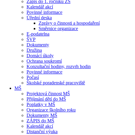
Zápis do 1. ročníku ZŠ
Kalendář akcí
Povinné informace
Úřední deska
Zprávy o činnosti a hospodaření
Směrnice organizace
E-podatelna
ŠVP
Dokumenty
Družina
Domácí úkoly
Ochrana soukromí
Konzultační hodiny, rozvrh hodin
Povinné informace
Počasí
Školské poradenské pracoviště
MŠ
Projektová činnost MŠ
Přijímání dětí do MŠ
Poplatky v MŠ
Organizace školního roku
Dokumenty MŠ
ZÁPIS do MŠ
Kalendář akcí
Distanční výuka