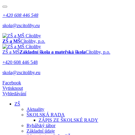
+420 608 446 548
skola@zscitoliby.eu
ZŠ a MŠ
Cítoliby, p.o.
ZŠ a MŠ
Základní škola a mateřská škola
Cítoliby, p.o.
+420 608 446 548
skola@zscitoliby.eu
Facebook
Vytisknout
Vyhledávání
ZŠ
Aktuality
ŠKOLSKÁ RADA
ZÁPIS ZE ŠKOLSKÉ RADY
Rybářský tábor
Základní údaje