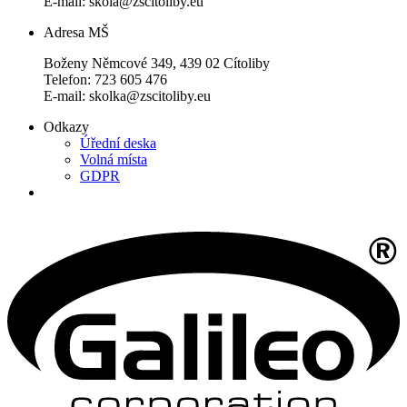
E-mail: skola@zscitoliby.eu
Adresa MŠ
Boženy Němcové 349, 439 02 Cítoliby
Telefon: 723 605 476
E-mail: skolka@zscitoliby.eu
Odkazy
Úřední deska
Volná místa
GDPR