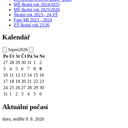
MŠ školní rok 2024⁄2025
MŠ školní rok 2025⁄2026
Školní rok 2023 - 24 ZŠ
Foto Mš 2023 - 2024
ZŠ školní rok 25⁄26
Kalendář
Srpen
2026
Po
Út
St
Čt
Pá
So
Ne
27
28
29
30
31
1
2
3
4
5
6
7
8
9
10
11
12
13
14
15
16
17
18
19
20
21
22
23
24
25
26
27
28
29
30
31
1
2
3
4
5
6
Aktuální počasí
dnes, neděle 9. 8. 2026