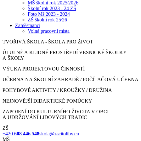
MŠ školní rok 2025⁄2026
Školní rok 2023 - 24 ZŠ
Foto Mš 2023 - 2024
ZŠ školní rok 25⁄26
Zaměstnanci
Volná pracovní místa
TVOŘIVÁ ŠKOLA - ŠKOLA PRO ŽIVOT
ÚTULNÉ A KLIDNÉ PROSTŘEDÍ VESNICKÉ ŠKOLKY
A ŠKOLY
VÝUKA PROJEKTOVOU ČINNOSTÍ
UČEBNA NA ŠKOLNÍ ZAHRADĚ / POČÍTAČOVÁ UČEBNA
POHYBOVÉ AKTIVITY / KROUŽKY / DRUŽINA
NEJNOVĚJŠÍ DIDAKTICKÉ POMŮCKY
ZAPOJENÍ DO KULTURNÍHO ŽIVOTA V OBCI
A UDRŽOVÁNÍ LIDOVÝCH TRADIC
ZŠ
+420
608 446 548
skola@zscitoliby.eu
MŠ