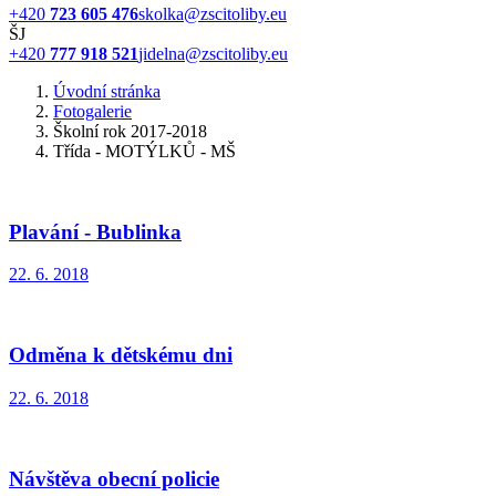
+420
723 605 476
skolka@zscitoliby.eu
ŠJ
+420
777 918 521
jidelna@zscitoliby.eu
Úvodní stránka
Fotogalerie
Školní rok 2017-2018
Třída - MOTÝLKŮ - MŠ
Plavání - Bublinka
22. 6. 2018
Odměna k dětskému dni
22. 6. 2018
Návštěva obecní policie