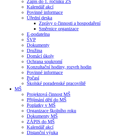
Zápis do 1. ročníku ZŠ
Kalendář akcí
Povinné informace
Úřední deska
Zprávy o činnosti a hospodaření
Směrnice organizace
E-podatelna
ŠVP
Dokumenty
Družina
Domácí úkoly
Ochrana soukromí
Konzultační hodiny, rozvrh hodin
Povinné informace
Počasí
Školské poradenské pracoviště
MŠ
Projektová činnost MŠ
Přijímání dětí do MŠ
Poplatky v MŠ
Organizace školního roku
Dokumenty MŠ
ZÁPIS do MŠ
Kalendář akcí
Distanční výuka